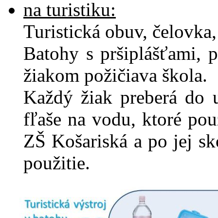
na turistiku:
Turistická obuv, čelovka,
Batohy s pršiplášťami, 
žiakom požičiava škola.
Každý žiak preberá do u
fľaše na vodu, ktoré po
ZŠ Košariská a po jej s
použitie.