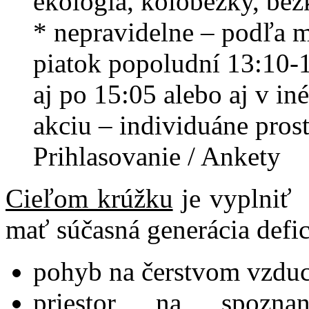
ekológia, kolobežky, b
* nepravidelne – podľa mo
piatok popoludní 13:10-1
aj po 15:05 alebo aj v in
akciu – individuáne pro
Prihlasovanie / Ankety
Cieľom krúžku
je vyplniť v
mať súčasná generácia defic
pohyb na čerstvom vzduch
priestor na spoznan