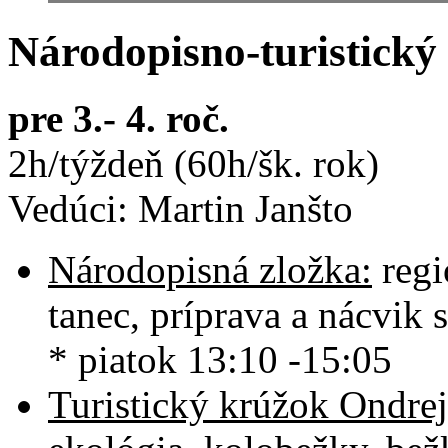
Národopisno-turistick
pre 3.- 4. roč.
2h/týždeň (60h/šk. rok)
Vedúci: Martin Janšto
Národopisná zložka:
regi
tanec, príprava a nácvik
* piatok 13:10 -15:05
Turistický krúžok Ondre