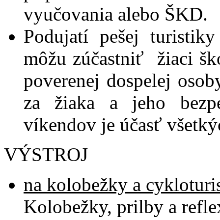
vyučovania alebo ŠKD.
Podujatí pešej turisti
môžu zúčastniť žiaci ško
poverenej dospelej osob
za žiaka a jeho bezpe
víkendov je účasť všetký
VÝSTROJ
na kolobežky a cykloturis
Kolobežky, prilby a refl