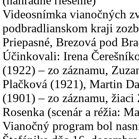
(náhradné riešenie)
Videosnímka vianočných zvy
podbradlianskom kraji zozb
Priepasné, Brezová pod Br
Účinkovali: Irena Čerešní
(1922) – zo záznamu, Zuza
Plačková (1921), Martin Da
(1901) – zo záznamu, žiaci
Rosenka (scenár a réžia: Ma
Vianočný program bol nas