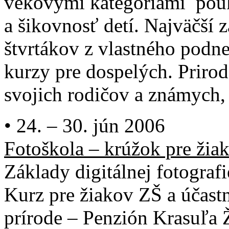
vekovými kategóriami pouká
a šikovnosť detí. Najväčší 
štvrtákov z vlastného podn
kurzy pre dospelých. Prirod
svojich rodičov a známych, 
• 24. – 30. jún 2006
Fotoškola – krúžok pre žia
Základy digitálnej fotografi
Kurz pre žiakov ZŠ a účast
prírode – Penzión Krasuľa Ž