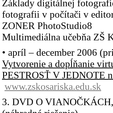
Základy digitálnej fotograf
fotografii v počítači v edito
ZONER PhotoStudio8
Multimediálna učebňa ZŠ K
• apríl – december 2006 (pr
Vytvorenie a dopĺňanie vi
PESTROSŤ V JEDNOTE na 
www.zskosariska.edu.sk
3. DVD O VIANOČKÁC