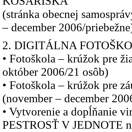
KOŠARISKÁ
(stránka obecnej samosprávy
– december 2006/priebežne
2. DIGITÁLNA FOTOŠK
• Fotoškola – krúžok pre ži
október 2006/21 osôb)
• Fotoškola – krúžok pre z
(november – december 200
• Vytvorenie a dopĺňanie v
PESTROSŤ V JEDNOTE na w