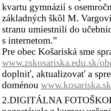
kvartu gymnázií s osemročn
základných škôl M. Vargovi a
stranu umiestnili do učebni
s internetom.”
Pre obec Košariská sme spr
www.zskosariska.edu.sk/ob
doplniť, aktualizovať a sp
doménou
www.kosariska.s
2.DIGITÁLNA FOTOŠKO