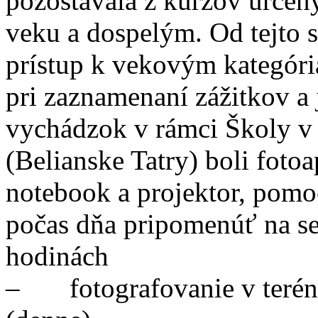
pozostávala z kurzov urče
veku a dospelým. Od tejto s
prístup k vekovým kategó
pri zaznamenaní zážitkov a 
vychádzok v rámci Školy v 
(Belianske Tatry) boli fotoa
notebook a projektor, pomoc
počas dňa pripomenúť na s
hodinách
– fotografovanie v teréne