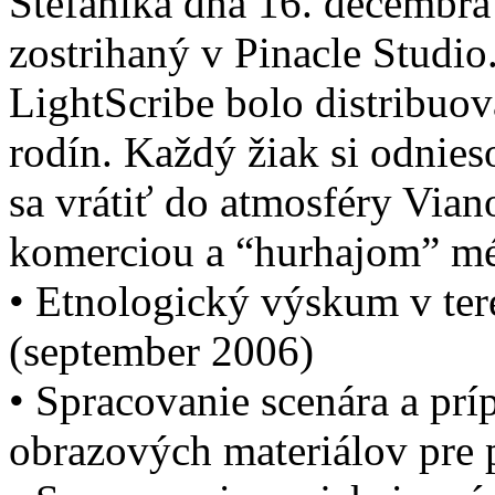
Štefánika dňa 16. decembra
zostrihaný v Pinacle Studi
LightScribe bolo distribuo
rodín. Každý žiak si odnie
sa vrátiť do atmosféry Via
komerciou a “hurhajom” mé
• Etnologický výskum v ter
(september 2006)
• Spracovanie scenára a pr
obrazových materiálov pre 