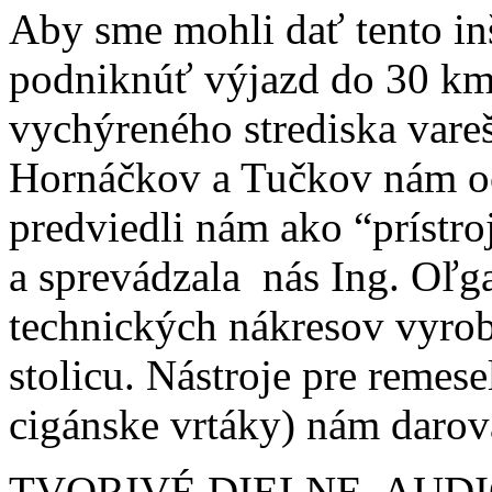
Aby sme mohli dať tento in
podniknúť výjazd do 30 km 
vychýreného strediska vare
Hornáčkov a Tučkov nám oc
predviedli nám ako “prístro
a sprevádzala nás Ing. Oľ
technických nákresov vyrob
stolicu. Nástroje pre remese
cigánske vrtáky) nám daroval
TVORIVÉ DIELNE, AUD