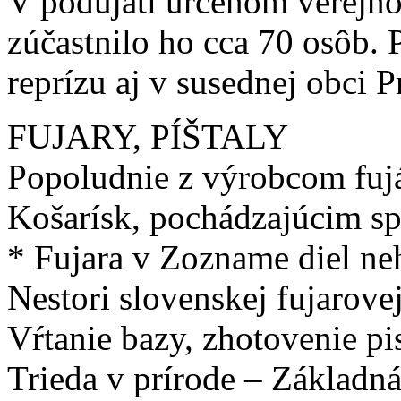
V podujatí určenom verejnos
zúčastnilo ho cca 70 osôb. 
reprízu aj v susednej obci 
FUJARY, PÍŠTALY
Popoludnie z výrobcom fujá
Košarísk, pochádzajúcim s
* Fujara v Zozname diel 
Nestori slovenskej fujarovej
Vŕtanie bazy, zhotovenie pi
Trieda v prírode – Základná