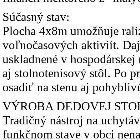
Súčasný stav:
Plocha 4x8m umožňuje rali
voľnočasových aktiviít. Dajú
uskladnené v hospodárskej m
aj stolnotenisový stôl. Po 
osadiť na stenu aj pohyblivú
VÝROBA DEDOVEJ STO
Tradičný nástroj na uchytá
funkčnom stave v obci nena