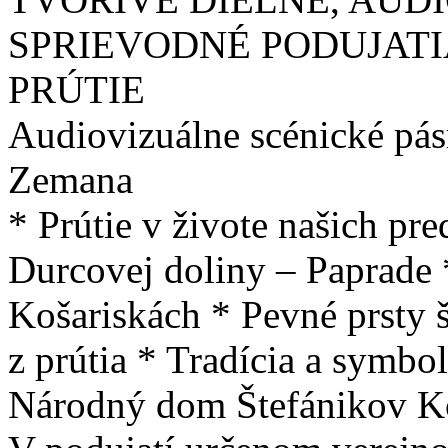
SPRIEVODNÉ PODUJATI
PRÚTIE
Audiovizuálne scénické pás
Zemana
* Prútie v živote našich p
Durcovej doliny – Paprade 
Košariskách * Pevné prsty š
z prútia * Tradícia a symbo
Národný dom Štefánikov Ko