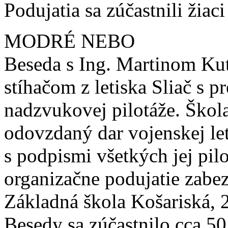
Podujatia sa zúčastnili žiac
MODRÉ NEBO
Beseda s Ing. Martinom Ku
stíhačom z letiska Sliač s
nadzvukovej pilotáže. Škola b
odovzdaný dar vojenskej le
s podpismi všetkých jej pil
organizačne podujatie zabe
Základná škola Košariská, 
Besedy sa zúčastnilo cca 50