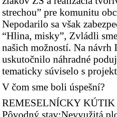
žiakov ZŠ a realizácia tvor
strechou” pre komunitu obce
Nepodarilo sa však zabezpeč
“Hlina, misky”, Zvládli sme
našich možností. Na návrh 
uskutočnilo náhradné poduja
tematicky súviselo s projek
V čom sme boli úspešní?
REMESELNÍCKY KÚTIK 
Pôvodný stav:Nevyužitá plo