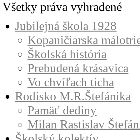
Všetky práva vyhradené
Jubilejná škola 1928
Kopaničiarska málotri
Školská história
Prebudená krásavica
Vo chvíľach ticha
Rodisko M.R.Štefánika
Pamäť dediny
Milan Rastislav Štefán
Školský kolektív